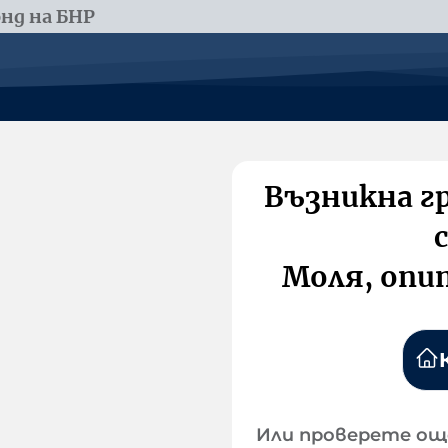
нд на БНР
Възникна г
Моля, опи
Или проверете ощ