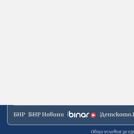
БНР
БНР Новини
Детското.
Общи условия за из