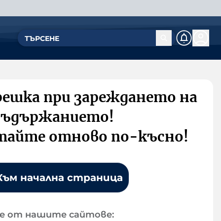
решка при зареждането на
съдържанието!
тайте отново по-късно!
Към начална страница
е от нашите сайтове: