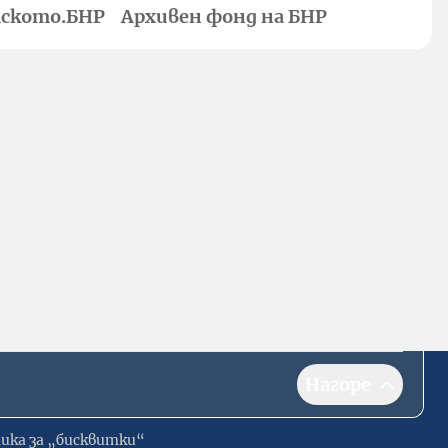
ското.БНР
Архивен фонд на БНР
Нагоре
ика за „бисквитки“