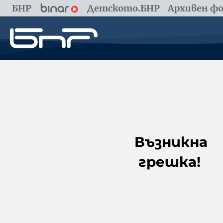
БНР
Детското.БНР
Архивен фо
Възникна
грешка!