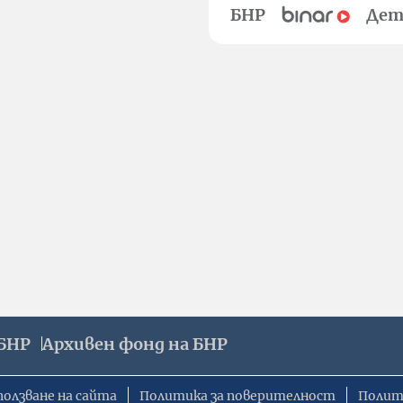
БНР
Дет
БНР
Архивен фонд на БНР
ползване на сайта
Политика за поверителност
Полит