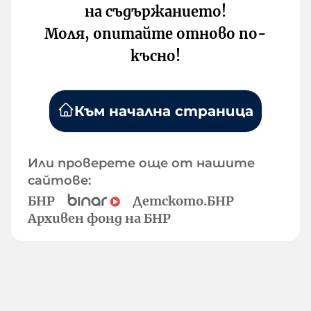
на съдържанието!
Моля, опитайте отново по-
късно!
Към начална страница
Или проверете още от нашите
сайтове:
БНР
Детското.БНР
Архивен фонд на БНР