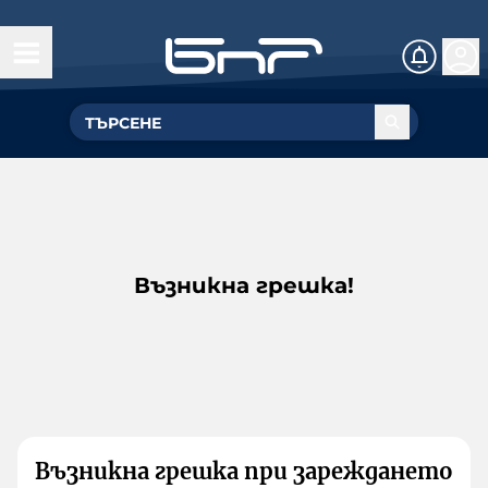
Възникна грешка!
Възникна грешка при зареждането