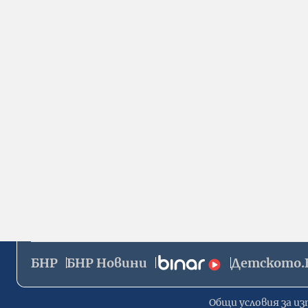
БНР
БНР Новини
Детското.
Общи условия за из