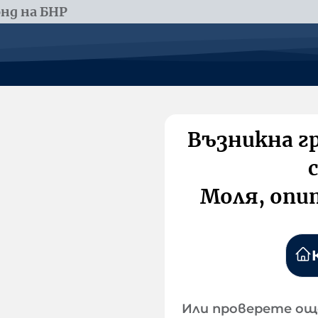
нд на БНР
Възникна г
Моля, опи
Или проверете ощ