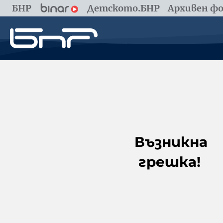
БНР
Детското.БНР
Архивен фо
Възникна
грешка!