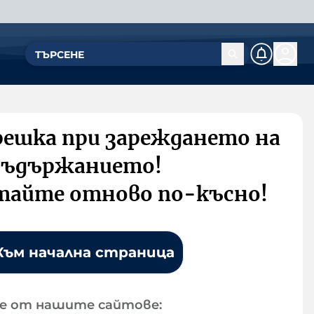
решка при зареждането на
съдържанието!
тайте отново по-късно!
Към начална страница
е от нашите сайтове: