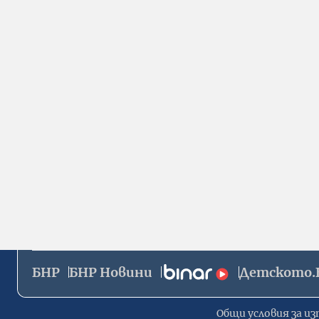
БНР
БНР Новини
Детското.
Общи условия за из