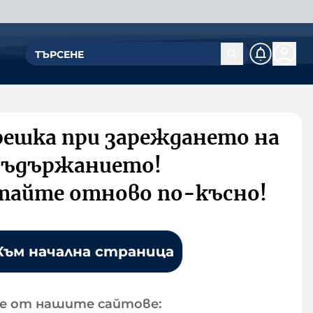
решка при зареждането на
съдържанието!
тайте отново по-късно!
Към начална страница
е от нашите сайтове: