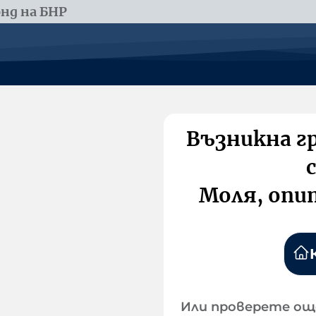
нд на БНР
Възникна г
Моля, опи
Или проверете ощ