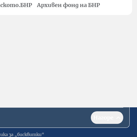
ското.БНР
Архивен фонд на БНР
Нагоре
ика за „бисквитки“