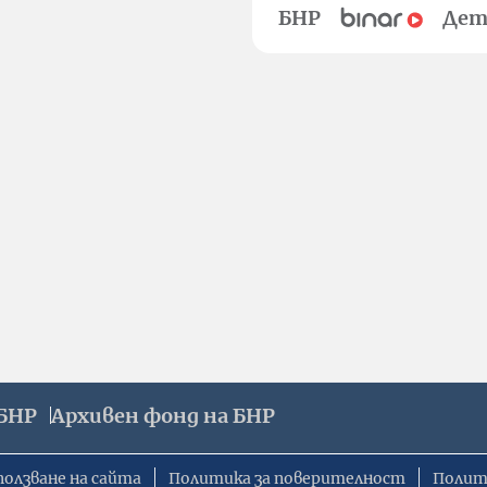
БНР
Дет
БНР
Архивен фонд на БНР
ползване на сайта
Политика за поверителност
Полит