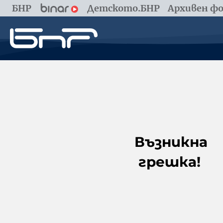
БНР
Детското.БНР
Архивен фо
Възникна
грешка!