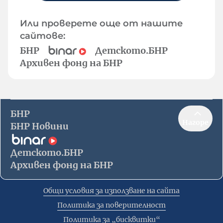
Или проверете още от нашите
сайтове:
БНР
Детското.БНР
Архивен фонд на БНР
БНР
Нагоре
БНР Новини
Детското.БНР
Архивен фонд на БНР
Общи условия за използване на сайта
Политика за поверителност
Политика за „бисквитки“