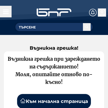
Възникна грешка!
Възникна грешка при зареждането
на съдържанието!
Моля, опитайте отново по-
късно!
Към начална страница