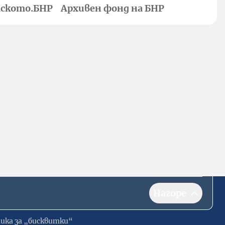
ското.БНР
Архивен фонд на БНР
Нагоре
ика за „бисквитки“