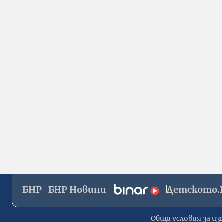
БНР
БНР Новини
Детското.
Общи условия за из