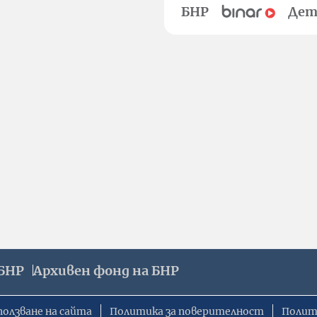
БНР
Дет
БНР
Архивен фонд на БНР
ползване на сайта
Политика за поверителност
Полит