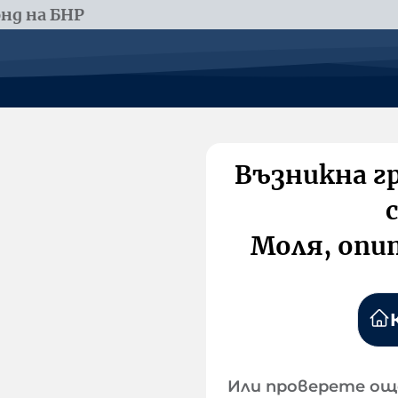
нд на БНР
Възникна г
Моля, опи
Или проверете ощ