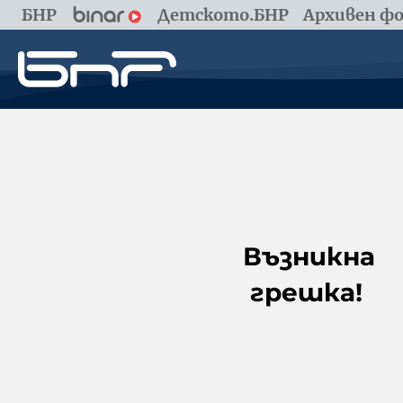
БНР
Детското.БНР
Архивен фо
Възникна
грешка!