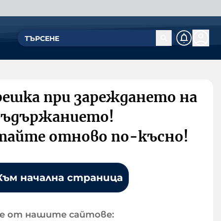
решка при зареждането на
съдържанието!
тайте отново по-късно!
Към начална страница
е от нашите сайтове: