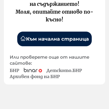
на съдържанието!
Моля, опитайте отново по-
късно!
Към начална страница
Или проверете още от нашите
сайтове:
БНР
Детското.БНР
Архивен фонд на БНР