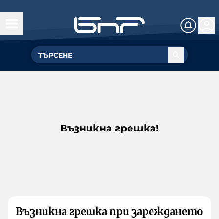
Възникна грешка!
Възникна грешка при зареждането