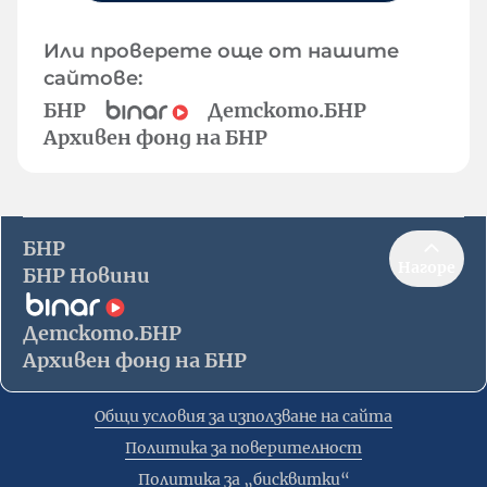
Или проверете още от нашите
сайтове:
БНР
Детското.БНР
Архивен фонд на БНР
БНР
Нагоре
БНР Новини
Детското.БНР
Архивен фонд на БНР
Общи условия за използване на сайта
Политика за поверителност
Политика за „бисквитки“