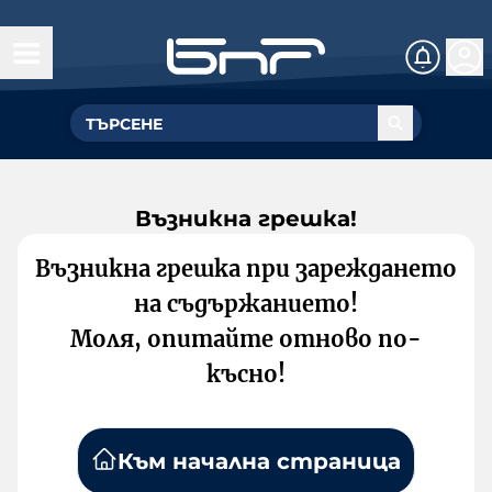
Възникна грешка!
Възникна грешка при зареждането
на съдържанието!
Моля, опитайте отново по-
късно!
Към начална страница