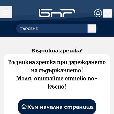
Възникна грешка!
Възникна грешка при зареждането
на съдържанието!
Моля, опитайте отново по-
късно!
Към начална страница