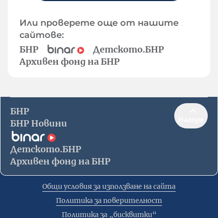
Или проверете още от нашите
сайтове:
БНР
Детското.БНР
Архивен фонд на БНР
БНР
Нагоре
БНР Новини
Детското.БНР
Архивен фонд на БНР
Общи условия за използване на сайта
Политика за поверителност
Политика за „бисквитки“