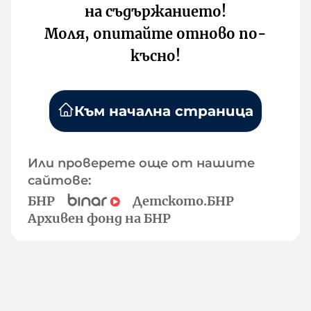
на съдържанието!
Моля, опитайте отново по-
късно!
Към начална страница
Или проверете още от нашите
сайтове:
БНР
Детското.БНР
Архивен фонд на БНР