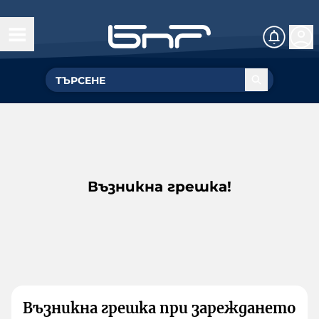
Възникна грешка!
Възникна грешка при зареждането