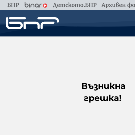
БНР
Детското.БНР
Архивен фо
Възникна
грешка!