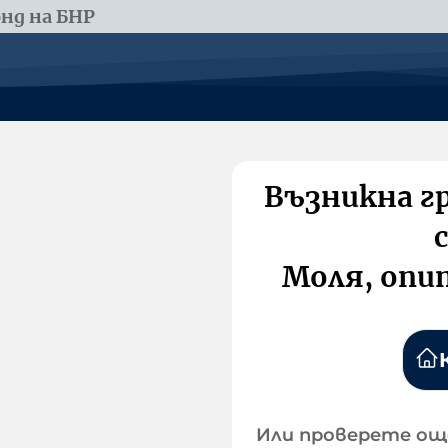
нд на БНР
Възникна г
Моля, опи
Или проверете ощ