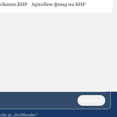
ското.БНР
Архивен фонд на БНР
Нагоре
ика за „бисквитки“