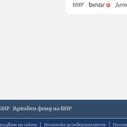
БНР
Дет
БНР
Архивен фонд на БНР
ползване на сайта
Политика за поверителност
Полит