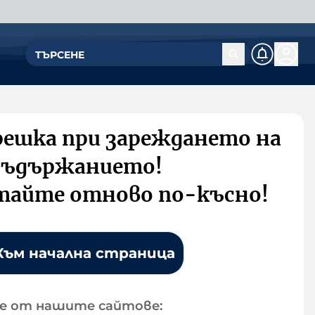
решка при зареждането на
съдържанието!
тайте отново по-късно!
Към начална страница
е от нашите сайтове: