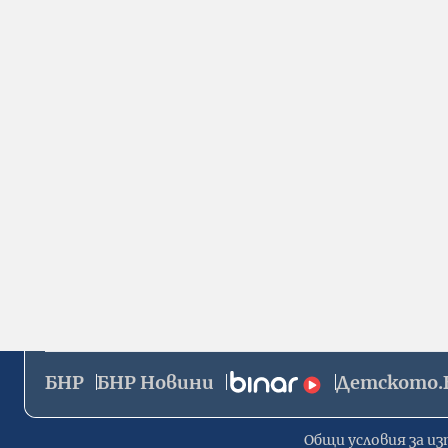
БНР
БНР Новини
Детското.
Общи условия за из