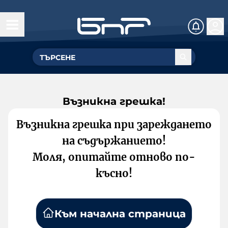
Възникна грешка!
Възникна грешка при зареждането
на съдържанието!
Моля, опитайте отново по-
късно!
Към начална страница