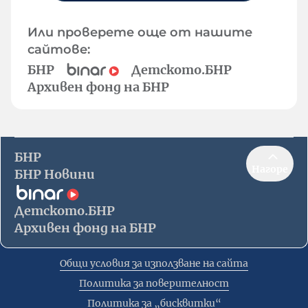
Или проверете още от нашите
сайтове:
БНР
Детското.БНР
Архивен фонд на БНР
БНР
Нагоре
БНР Новини
Детското.БНР
Архивен фонд на БНР
Общи условия за използване на сайта
Политика за поверителност
Политика за „бисквитки“