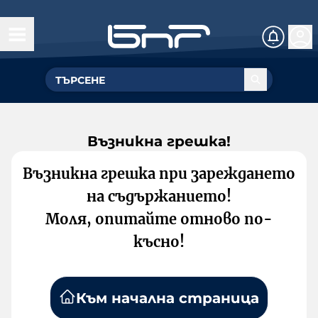
Възникна грешка!
Възникна грешка при зареждането
на съдържанието!
Моля, опитайте отново по-
късно!
Към начална страница