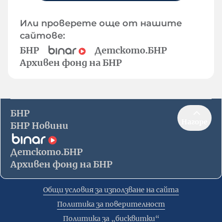
Или проверете още от нашите
сайтове:
БНР
Детското.БНР
Архивен фонд на БНР
БНР
Нагоре
БНР Новини
Детското.БНР
Архивен фонд на БНР
Общи условия за използване на сайта
Политика за поверителност
Политика за „бисквитки“