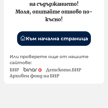
на съдържанието!
Моля, опитайте отново по-
късно!
Към начална страница
Или проверете още от нашите
сайтове:
БНР
Детското.БНР
Архивен фонд на БНР