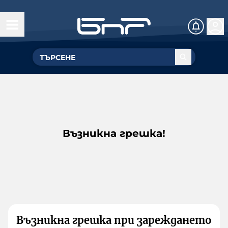
Възникна грешка!
Възникна грешка при зареждането