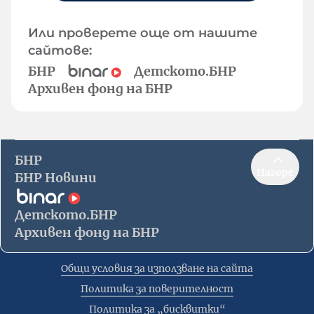
Или проверете още от нашите
сайтове:
БНР
Детското.БНР
Архивен фонд на БНР
БНР
Нагоре
БНР Новини
Детското.БНР
Архивен фонд на БНР
Общи условия за използване на сайта
Политика за поверителност
Политика за „бисквитки“