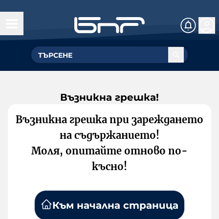
Възникна грешка!
Възникна грешка при зареждането
на съдържанието!
Моля, опитайте отново по-
късно!
Към начална страница