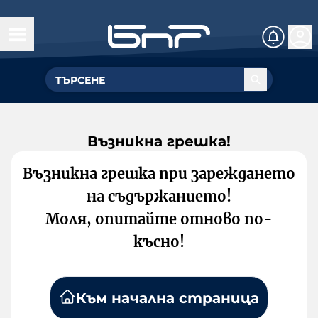
Възникна грешка!
Възникна грешка при зареждането
на съдържанието!
Моля, опитайте отново по-
късно!
Към начална страница