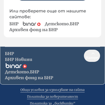
Или проверете още от нашите
сайтове:
БНР
Детското.БНР
Архивен фонд на БНР
БНР
Нагоре
БНР Новини
Детското.БНР
Архивен фонд на БНР
Общи условия за използване на сайта
Политика за поверителност
Политика за „бисквитки“