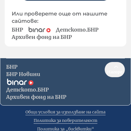
Или проверете още от нашите
сайтове:
БНР
Детското.БНР
Архивен фонд на БНР
БНР
Нагоре
БНР Новини
Детското.БНР
Архивен фонд на БНР
Общи условия за използване на сайта
Политика за поверителност
Политика за „бисквитки“