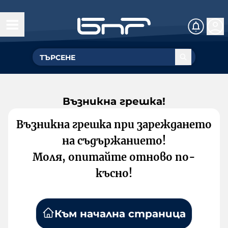
Възникна грешка!
Възникна грешка при зареждането
на съдържанието!
Моля, опитайте отново по-
късно!
Към начална страница