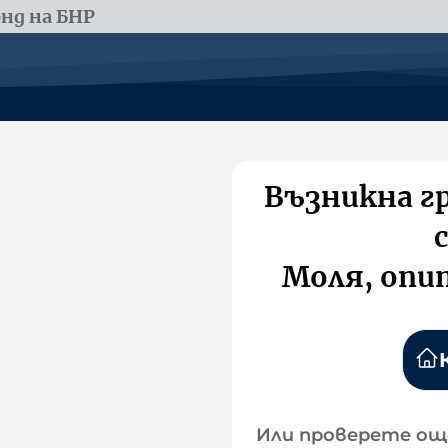
нд на БНР
Възникна г
Моля, опи
Или проверете ощ