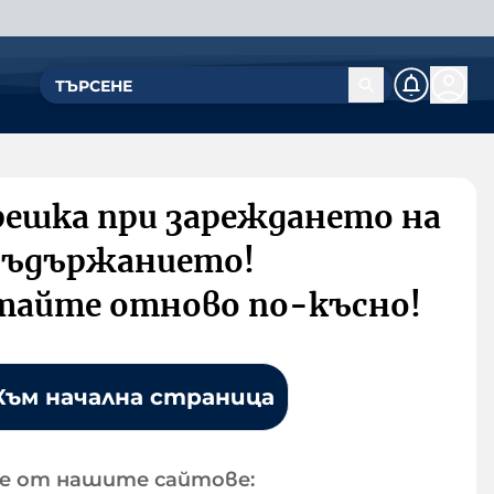
решка при зареждането на
съдържанието!
тайте отново по-късно!
Към начална страница
е от нашите сайтове: