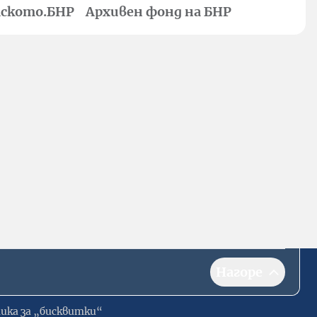
ското.БНР
Архивен фонд на БНР
Нагоре
ика за „бисквитки“