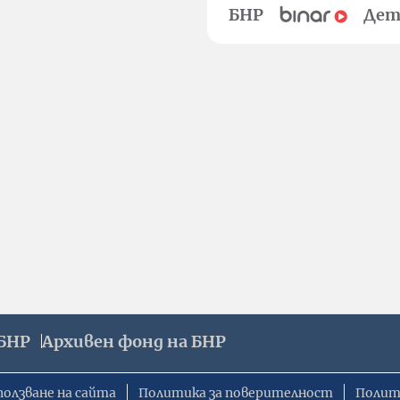
БНР
Дет
БНР
Архивен фонд на БНР
ползване на сайта
Политика за поверителност
Полит