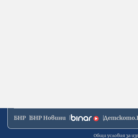
БНР
БНР Новини
Детското.
Общи условия за из