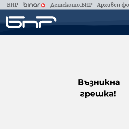
БНР
Детското.БНР
Архивен фо
Възникна
грешка!