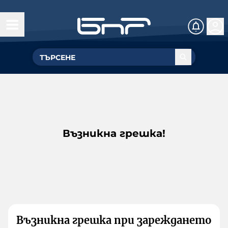
Възникна грешка!
Възникна грешка при зареждането