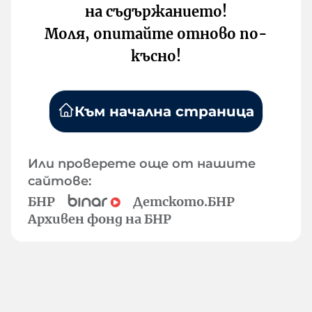
на съдържанието!
Моля, опитайте отново по-
късно!
Към начална страница
Или проверете още от нашите
сайтове:
БНР
Детското.БНР
Архивен фонд на БНР