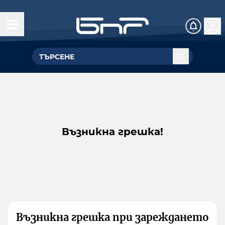
Възникна грешка!
Възникна грешка при зареждането