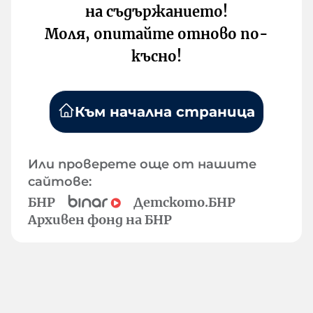
на съдържанието!
Моля, опитайте отново по-
късно!
Към начална страница
Или проверете още от нашите
сайтове:
БНР
Детското.БНР
Архивен фонд на БНР