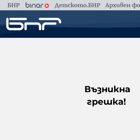
БНР
Детското.БНР
Архивен фо
Възникна
грешка!