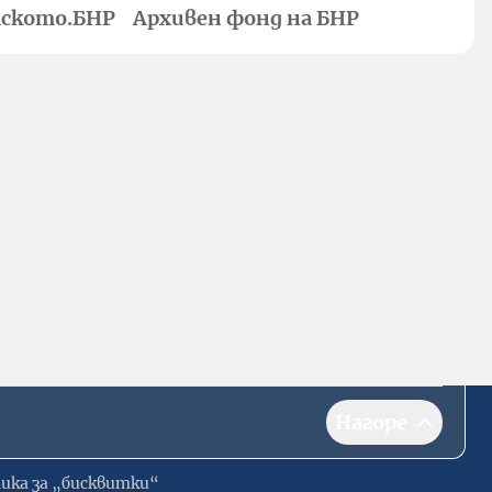
ското.БНР
Архивен фонд на БНР
Нагоре
ика за „бисквитки“