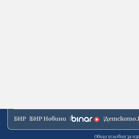
БНР
БНР Новини
Детското.
Общи условия за из