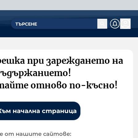
решка при зареждането на
съдържанието!
тайте отново по-късно!
Към начална страница
е от нашите сайтове: