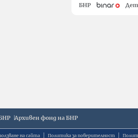
БНР
Дет
БНР
Архивен фонд на БНР
ползване на сайта
Политика за поверителност
Полит