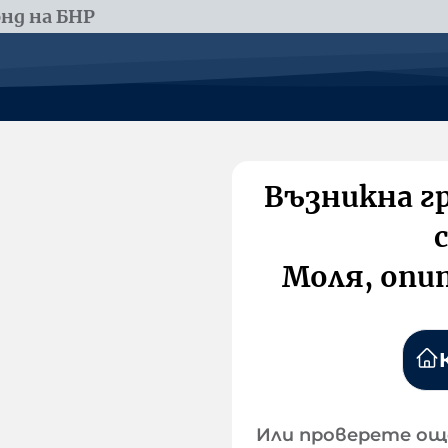
нд на БНР
Възникна г
Моля, опи
Или проверете ощ