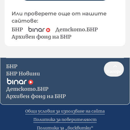
Или проверете още от нашите
сайтове:
БНР
Детското.БНР
Архивен фонд на БНР
БНР
Нагоре
БНР Новини
Детското.БНР
Архивен фонд на БНР
Общи условия за използване на сайта
Политика за поверителност
Политика за „бисквитки“