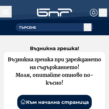
Възникна грешка!
Възникна грешка при зареждането
на съдържанието!
Моля, опитайте отново по-
късно!
Към начална страница