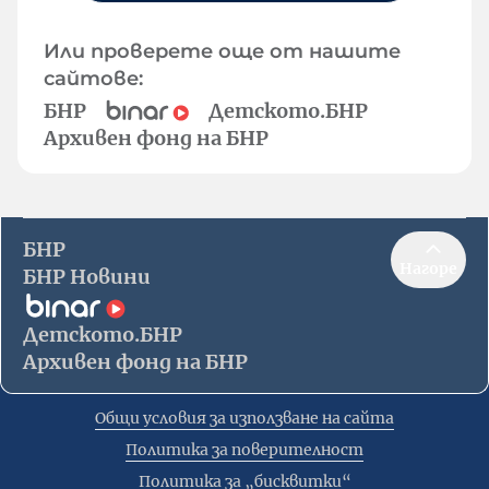
Или проверете още от нашите
сайтове:
БНР
Детското.БНР
Архивен фонд на БНР
БНР
Нагоре
БНР Новини
Детското.БНР
Архивен фонд на БНР
Общи условия за използване на сайта
Политика за поверителност
Политика за „бисквитки“