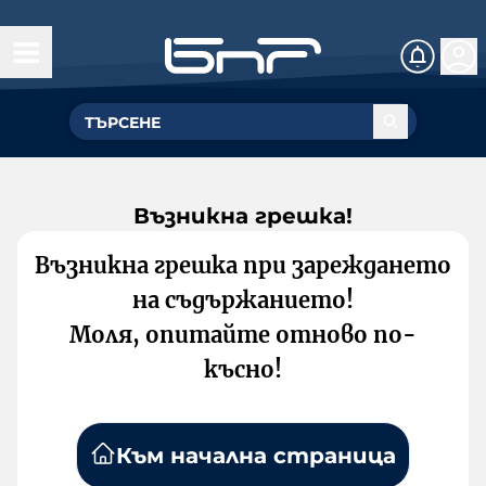
Възникна грешка!
Възникна грешка при зареждането
на съдържанието!
Моля, опитайте отново по-
късно!
Към начална страница