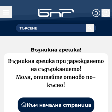
Възникна грешка!
Възникна грешка при зареждането
на съдържанието!
Моля, опитайте отново по-
късно!
Към начална страница