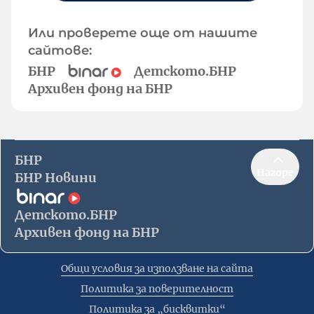
Или проверете още от нашите
сайтове:
БНР
Детското.БНР
Архивен фонд на БНР
БНР
Нагоре
БНР Новини
Детското.БНР
Архивен фонд на БНР
Общи условия за използване на сайта
Политика за поверителност
Политика за „бисквитки“