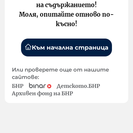
на съдържанието!
Моля, опитайте отново по-
късно!
Към начална страница
Или проверете още от нашите
сайтове:
БНР
Детското.БНР
Архивен фонд на БНР