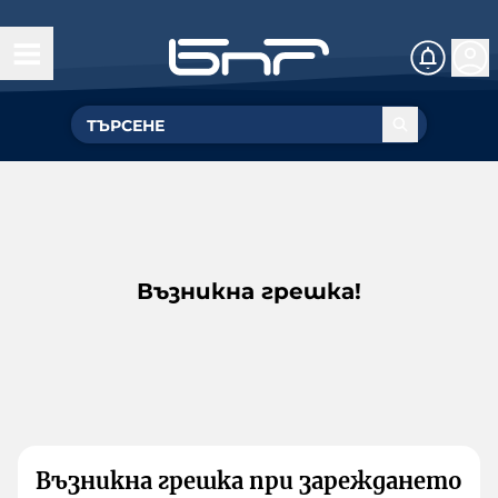
Възникна грешка!
Възникна грешка при зареждането