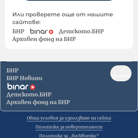
Или проверете още от нашите
сайтове:
БНР
Детското.БНР
Архивен фонд на БНР
БНР
Нагоре
БНР Новини
Детското.БНР
Архивен фонд на БНР
Общи условия за използване на сайта
Политика за поверителност
Политика за „бисквитки“