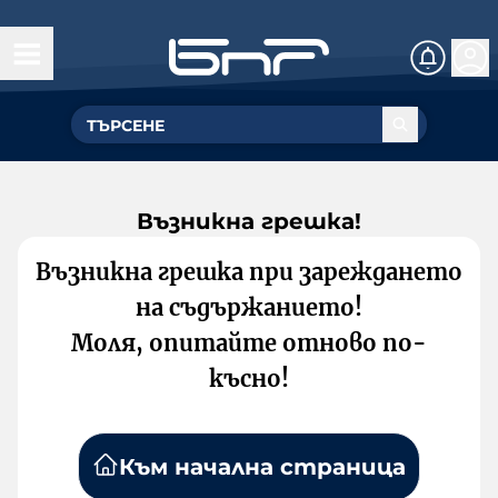
Възникна грешка!
Възникна грешка при зареждането
на съдържанието!
Моля, опитайте отново по-
късно!
Към начална страница