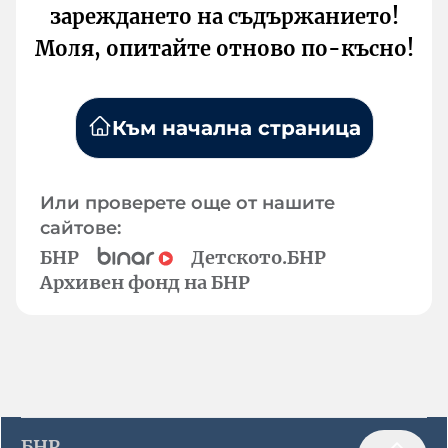
зареждането на съдържанието!
Моля, опитайте отново по-късно!
Към начална страница
Или проверете още от нашите
сайтове:
БНР
Детското.БНР
Архивен фонд на БНР
БНР