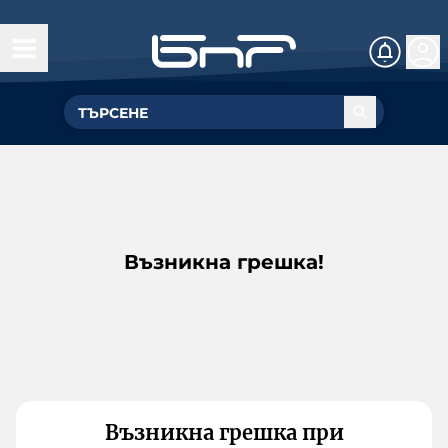
Възникна грешка!
Възникна грешка при