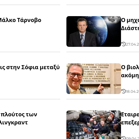
Μάλκο Τάρνοβο
Ο μηχα
Διάστ
27.04.2
ις στην Σόφια μεταξύ
Ο βιο
ακόμη
18.04.2
 πλούτος των
Εταιρ
λινγκραντ
επεξε
09.04.2