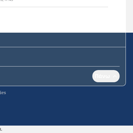
Πάνω
ies
Ι.