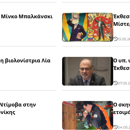
ον Μίνκο Μπαλκάνσκι
Έκθεσ
Μίστε
13.05.2
η βιολονίστρια Λία
Ο υπ.
Έκθεσ
07.05.2
Ντίμοβα στην
Ο σκη
ονίκης
ετοιμ
04.05.