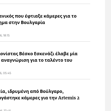
νικός που έφτιαξε κάμερες για το
ημα στην Βουλγαρία
6, 18:15
λονίστας Βέσκο Εσκενάζι έλαβε μία
 αναγνώριση για το ταλέντο του
6, 05:45
εία, ιδρυμένη από Βούλγαρο,
ργάστηκε κάμερες για την Artemis 2
6, 17:45