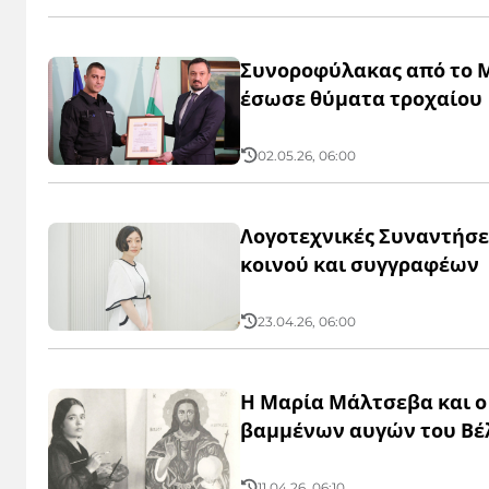
Συνοροφύλακας από το 
έσωσε θύματα τροχαίου
02.05.26, 06:00
Λογοτεχνικές Συναντήσε
κοινού και συγγραφέων
23.04.26, 06:00
Η Μαρία Μάλτσεβα και ο
βαμμένων αυγών του Βέ
11.04.26, 06:10