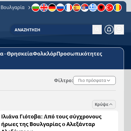
 Βουλγαρία
ία-Θρησκεία
Φολκλόρ
Προσωπικότητες
Φίλτρο:
Πιο πρόσφατα
Κρύψε
Ιλιάνα Γιότοβα: Аπό τους σύγχρονους
ήρωες της Βουλγαρίας о Αλεξάνταρ