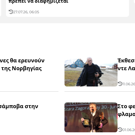
πρέπει να διαφημίζεται
27.07.26, 06:05
νες θα ερευνούν
Έκθεσ
 της Νορβηγίας
ντε Λ
11.06.2
σάμποβα στην
Στο φ
φλαμο
01.06.2