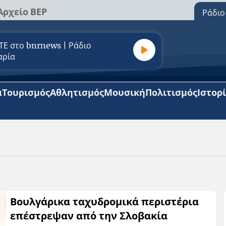
Αρχείο ΒΕΡ
Ράδιο
Ε στο bnrnews | Ράδιο
αρία
α
Τουρισμός
Αθλητισμός
Μουσική
Πολιτισμός
Ιστορ
Βουλγάρικα ταχυδρομικά περιστέρια
επέστρεψαν από την Σλοβακία