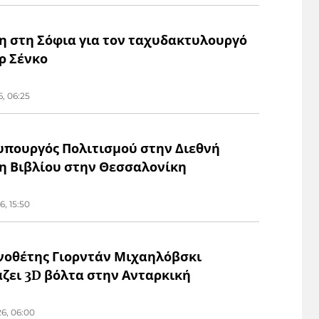
η στη Σόφια για τον ταχυδακτυλουργό
ρ Σένκο
6, 06:25
 υπουργός Πολιτισμού στην Διεθνή
η Βιβλίου στην Θεσσαλονίκη
6, 15:50
νοθέτης Γιορντάν Μιχαηλόβσκι
άζει 3D βόλτα στην Ανταρκική
26, 06:00