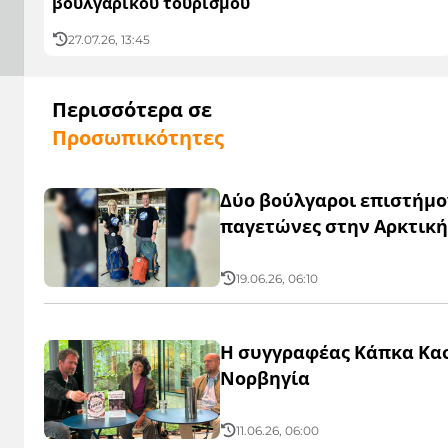
βουλγάρικου τουρισμού
27.07.26, 13:45
Περισσότερα σε
Προσωπικότητες
Δύο βούλγαροι επιστήμο
παγετώνες στην Αρκτική
19.06.26, 06:10
Η συγγραφέας Κάπκα Κα
Νορβηγία
11.06.26, 06:00