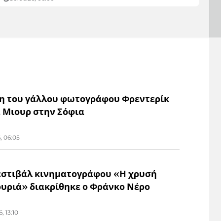
η του γάλλου φωτογράφου Φρεντερίκ
α Μιουρ στην Σόφια
6, 06:05
εστιβάλ κινηματογράφου «Η χρυσή
υριά» διακρίθηκε ο Φράνκο Νέρο
6, 13:10