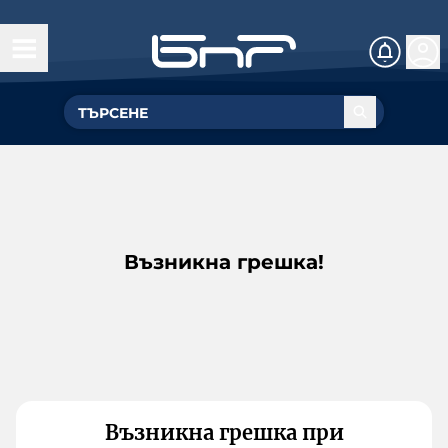
Възникна грешка!
Възникна грешка при