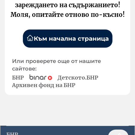
зареждането на съдържанието!
Моля, опитайте отново по-късно!
Към начална страница
Или проверете още от нашите
сайтове:
БНР
Детското.БНР
Архивен фонд на БНР
БНР