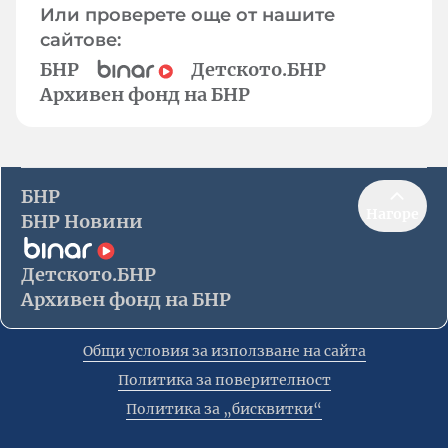
Или проверете още от нашите
сайтове:
БНР
Детското.БНР
Архивен фонд на БНР
БНР
Нагоре
БНР Новини
Детското.БНР
Архивен фонд на БНР
Общи условия за използване на сайта
Политика за поверителност
Политика за „бисквитки“