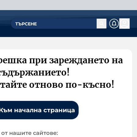
решка при зареждането на
съдържанието!
тайте отново по-късно!
Към начална страница
от нашите сайтове: