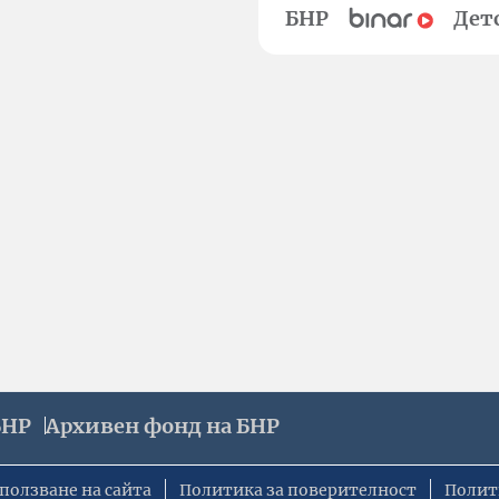
БНР
Дет
БНР
Архивен фонд на БНР
ползване на сайта
Политика за поверителност
Полит