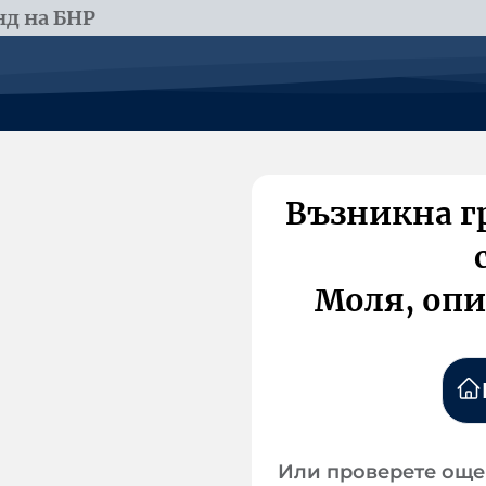
д на БНР
Възникна г
Моля, опи
Или проверете още 