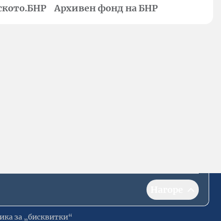
ското.БНР
Архивен фонд на БНР
Нагоре
ика за „бисквитки“