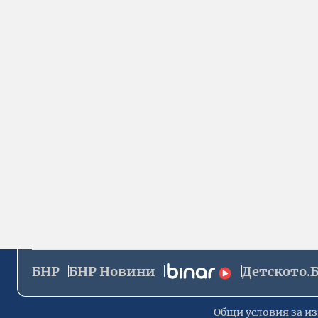
БНР
БНР Новини
Детското.
Общи условия за из