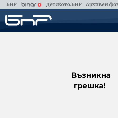
БНР
Детското.БНР
Архивен фон
Възникна
грешка!