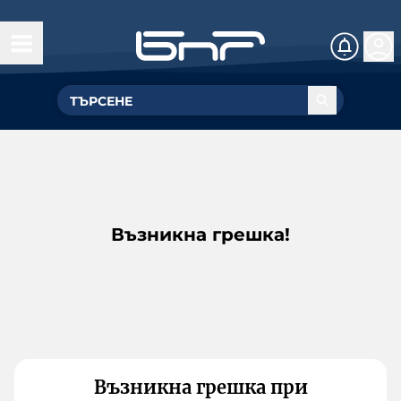
Възникна грешка!
Възникна грешка при