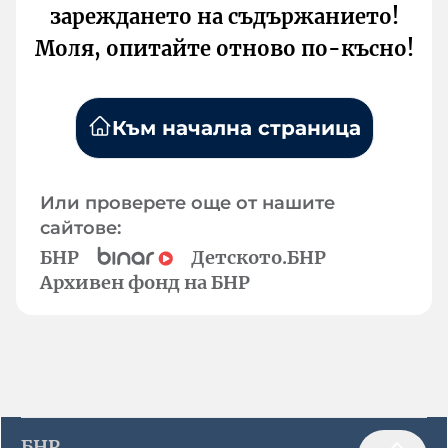
зареждането на съдържанието!
Моля, опитайте отново по-късно!
Към начална страница
Или проверете още от нашите
сайтове:
БНР
Детското.БНР
Архивен фонд на БНР
БНР