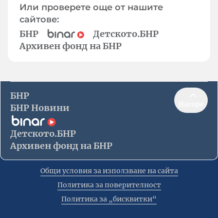
Или проверете още от нашите
сайтове:
БНР
Детското.БНР
Архивен фонд на БНР
БНР
Нагоре
БНР Новини
Детското.БНР
Архивен фонд на БНР
Общи условия за използване на сайта
Политика за поверителност
Политика за „бисквитки“