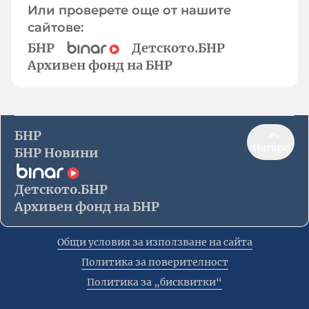
Или проверете още от нашите
сайтове:
БНР
Детското.БНР
Архивен фонд на БНР
БНР
Нагоре
БНР Новини
Детското.БНР
Архивен фонд на БНР
Общи условия за използване на сайта
Политика за поверителност
Политика за „бисквитки“