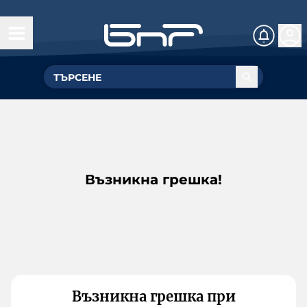
Възникна грешка!
Възникна грешка при