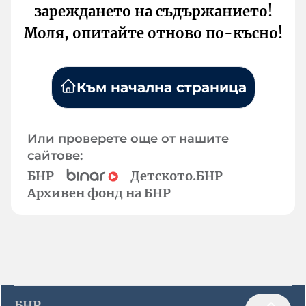
зареждането на съдържанието!
Моля, опитайте отново по-късно!
Към начална страница
Или проверете още от нашите
сайтове:
БНР
Детското.БНР
Архивен фонд на БНР
БНР