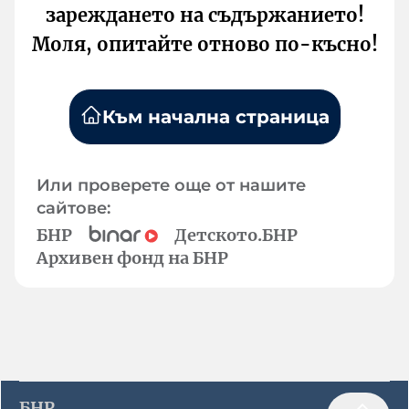
зареждането на съдържанието!
Моля, опитайте отново по-късно!
Към начална страница
Или проверете още от нашите
сайтове:
БНР
Детското.БНР
Архивен фонд на БНР
БНР