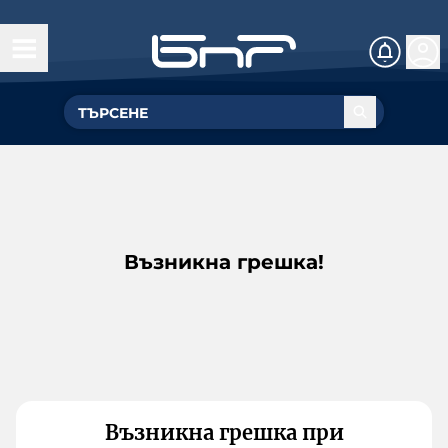
Възникна грешка!
Възникна грешка при