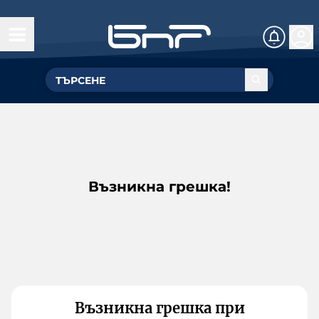
Възникна грешка!
Възникна грешка при