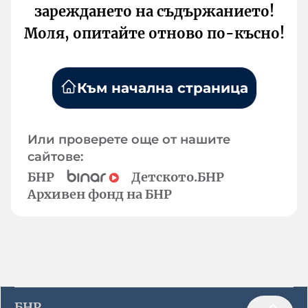
зареждането на съдържанието!
Моля, опитайте отново по-късно!
Към начална страница
Или проверете още от нашите
сайтове:
БНР
Детското.БНР
Архивен фонд на БНР
БНР