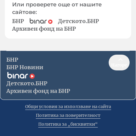
Или проверете още от нашите
сайтове:
БНР
Детското.БНР
Архивен фонд на БНР
БНР
Нагоре
БНР Новини
Детското.БНР
Архивен фонд на БНР
Общи условия за използване на сайта
Политика за поверителност
Политика за „бисквитки“