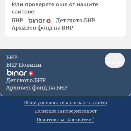
Или проверете още от нашите
сайтове:
БНР
Детското.БНР
Архивен фонд на БНР
БНР
Нагоре
БНР Новини
Детското.БНР
Архивен фонд на БНР
Общи условия за използване на сайта
Политика за поверителност
Политика за „бисквитки“