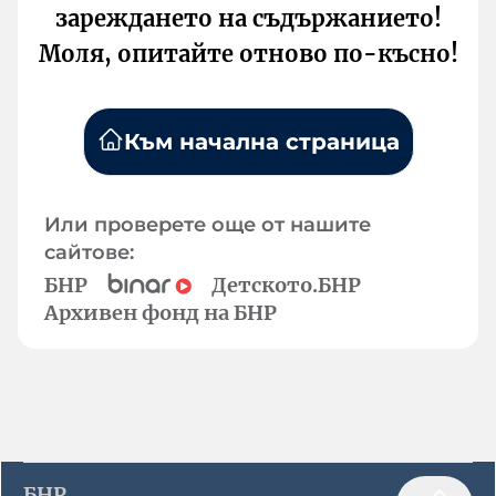
зареждането на съдържанието!
Моля, опитайте отново по-късно!
Към начална страница
Или проверете още от нашите
сайтове:
БНР
Детското.БНР
Архивен фонд на БНР
БНР