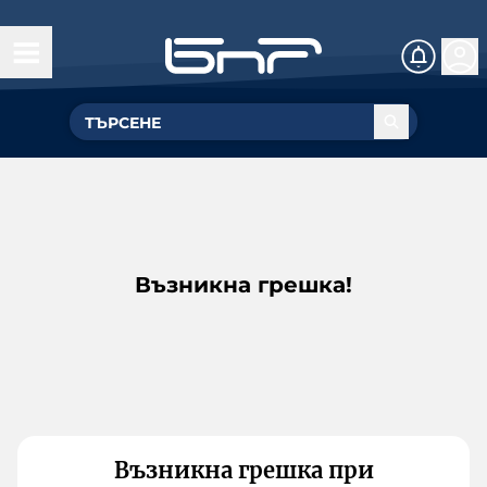
Възникна грешка!
Възникна грешка при