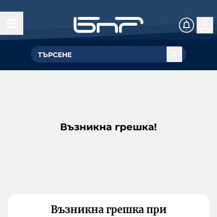
Възникна грешка!
Възникна грешка при