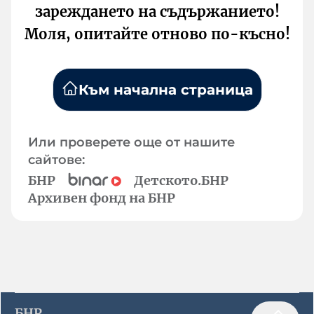
зареждането на съдържанието!
Моля, опитайте отново по-късно!
Към начална страница
Или проверете още от нашите
сайтове:
БНР
Детското.БНР
Архивен фонд на БНР
БНР