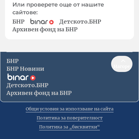
Или проверете още от нашите
сайтове:
БНР
Детското.БНР
Архивен фонд на БНР
БНР
Нагоре
БНР Новини
Детското.БНР
Архивен фонд на БНР
Общи условия за използване на сайта
Политика за поверителност
Политика за „бисквитки“