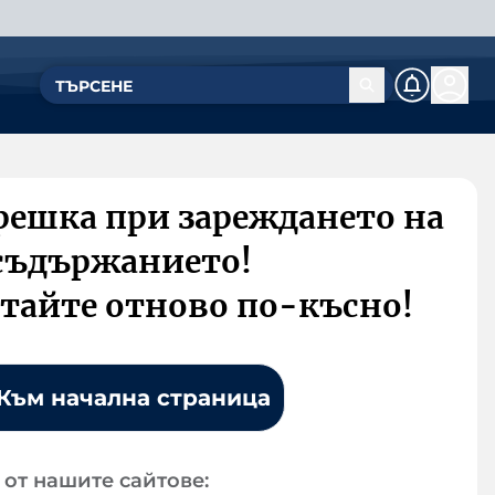
решка при зареждането на
съдържанието!
тайте отново по-късно!
Към начална страница
от нашите сайтове: