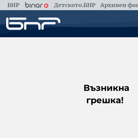
БНР
Детското.БНР
Архивен фон
Възникна
грешка!