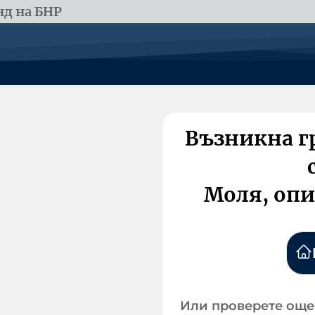
д на БНР
Възникна г
Моля, опи
Или проверете още 