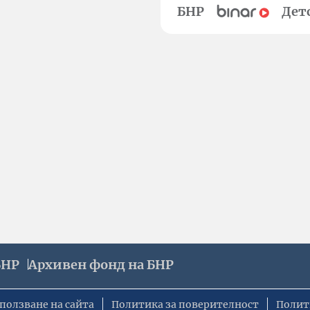
БНР
Дет
БНР
Архивен фонд на БНР
ползване на сайта
Политика за поверителност
Полит