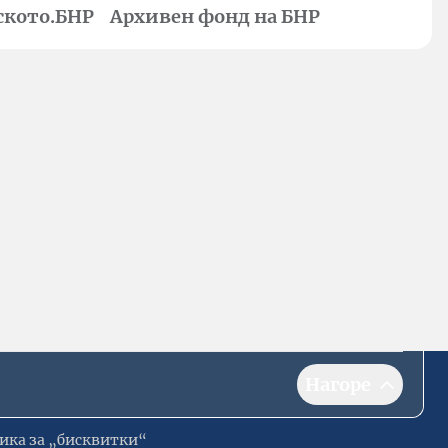
ското.БНР
Архивен фонд на БНР
Нагоре
ика за „бисквитки“