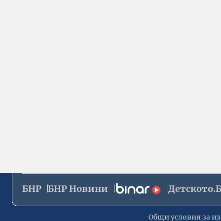
БНР
БНР Новини
Детското.
Общи условия за из