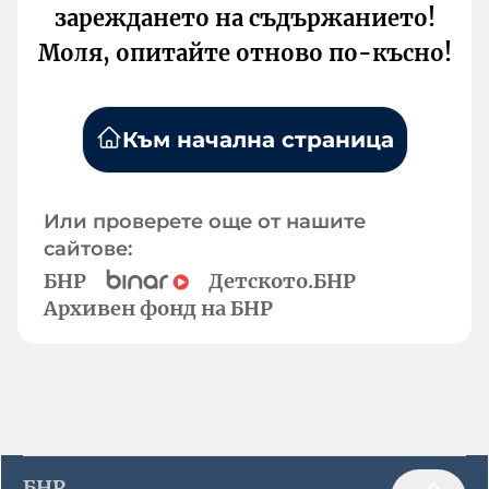
зареждането на съдържанието!
Моля, опитайте отново по-късно!
Към начална страница
Или проверете още от нашите
сайтове:
БНР
Детското.БНР
Архивен фонд на БНР
БНР