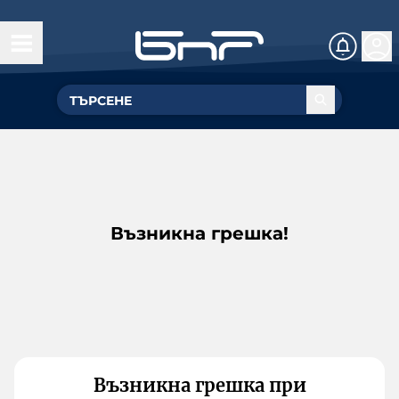
Възникна грешка!
Възникна грешка при