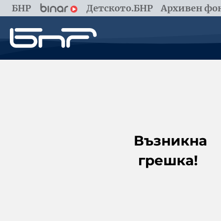
БНР
Детското.БНР
Архивен фон
Възникна
грешка!