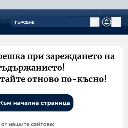
решка при зареждането на
съдържанието!
тайте отново по-късно!
Към начална страница
от нашите сайтове: