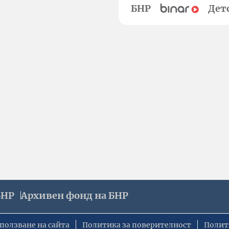
БНР
Дет
БНР
Архивен фонд на БНР
ползване на сайта
Политика за поверителност
Полит