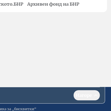
ското.БНР
Архивен фонд на БНР
Нагоре
ика за „бисквитки“