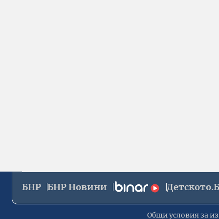
БНР
БНР Новини
Детското.
Общи условия за из