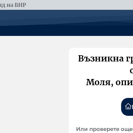
д на БНР
Възникна г
Моля, опи
Или проверете още 