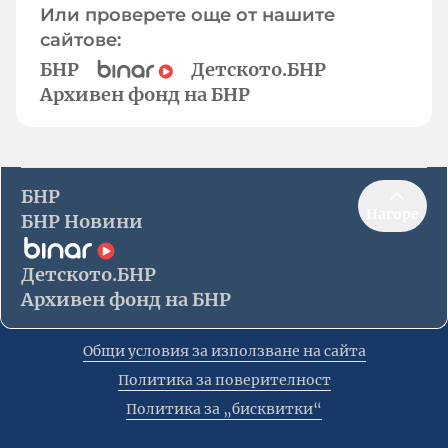
Или проверете още от нашите
сайтове:
БНР
Детското.БНР
Архивен фонд на БНР
БНР
Нагоре
БНР Новини
Детското.БНР
Архивен фонд на БНР
Общи условия за използване на сайта
Политика за поверителност
Политика за „бисквитки“