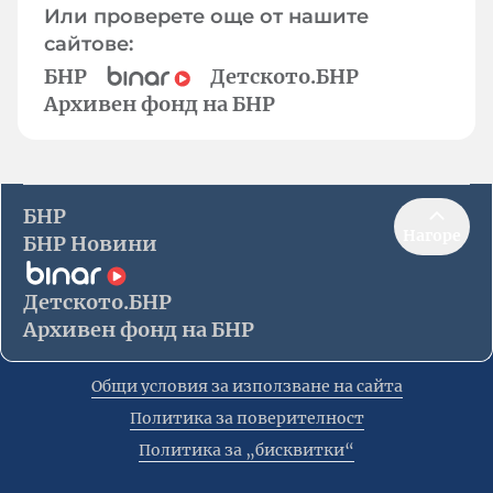
Или проверете още от нашите
сайтове:
БНР
Детското.БНР
Архивен фонд на БНР
БНР
Нагоре
БНР Новини
Детското.БНР
Архивен фонд на БНР
Общи условия за използване на сайта
Политика за поверителност
Политика за „бисквитки“