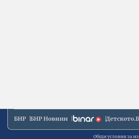
БНР
БНР Новини
Детското.
Общи условия за из