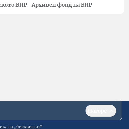
ското.БНР
Архивен фонд на БНР
Нагоре
ика за „бисквитки“