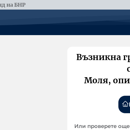
д на БНР
Възникна г
Моля, опи
Или проверете още 