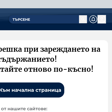
решка при зареждането на
съдържанието!
тайте отново по-късно!
Към начална страница
от нашите сайтове: