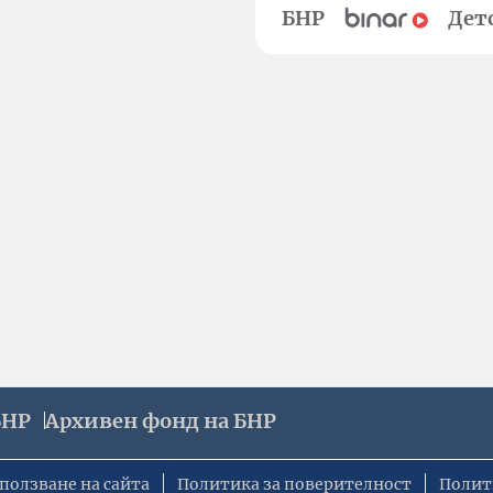
БНР
Дет
БНР
Архивен фонд на БНР
ползване на сайта
Политика за поверителност
Полит