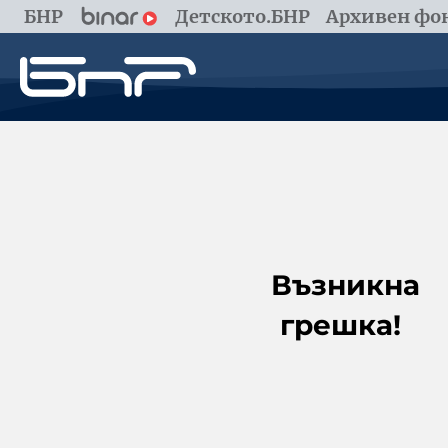
БНР
Детското.БНР
Архивен фон
Възникна
грешка!