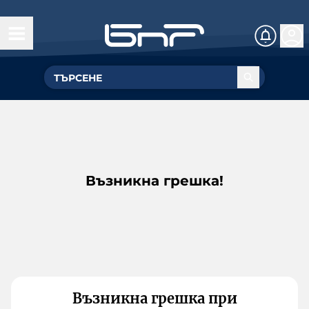
Възникна грешка!
Възникна грешка при