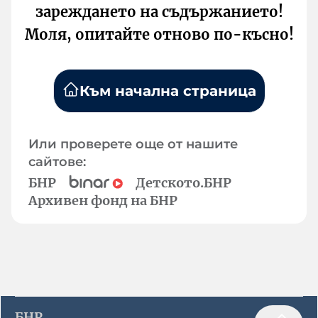
зареждането на съдържанието!
Моля, опитайте отново по-късно!
Към начална страница
Или проверете още от нашите
сайтове:
БНР
Детското.БНР
Архивен фонд на БНР
БНР