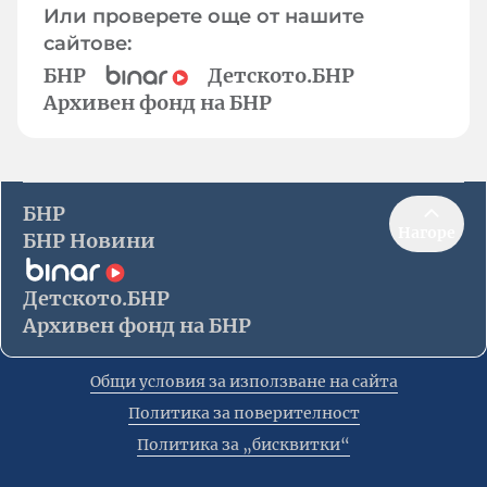
Или проверете още от нашите
сайтове:
БНР
Детското.БНР
Архивен фонд на БНР
БНР
Нагоре
БНР Новини
Детското.БНР
Архивен фонд на БНР
Общи условия за използване на сайта
Политика за поверителност
Политика за „бисквитки“